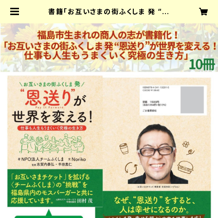
書籍「お互いさまの街ふくしま 発 “恩
送り”が世界を変える！ 仕事も人生も
うまくいく究極の生き方」 10冊 | N
PO法人チームふくしまオフィシャルネ
ットショップ