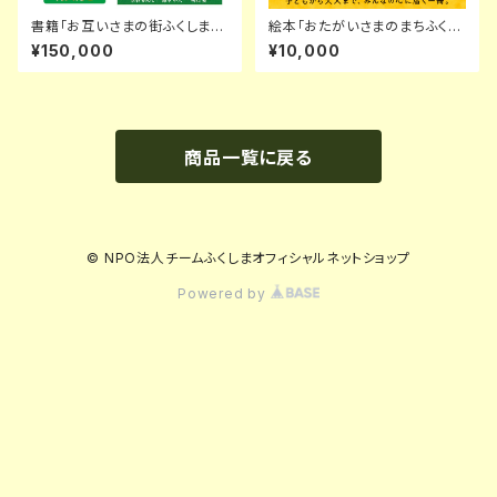
書籍「お互いさまの街ふくしま
絵本「おたがいさまのまちふくし
発 “恩送り”が世界を変える！ 仕
ま」 特別キャンペーン
¥150,000
¥10,000
事も人生もうまくいく究極の生き
方」 100冊
商品一覧に戻る
© NPO法人チームふくしまオフィシャルネットショップ
Powered by