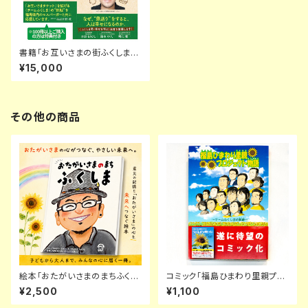
書籍「お互いさまの街ふくしま
発 “恩送り”が世界を変える！ 仕
¥15,000
事も人生もうまくいく究極の生き
方」 10冊
その他の商品
絵本「おたがいさまのまちふくし
コミック「福島ひまわり里親プロ
ま」
ジェクト物語～チームふくしまの
¥2,500
¥1,100
軌跡～」