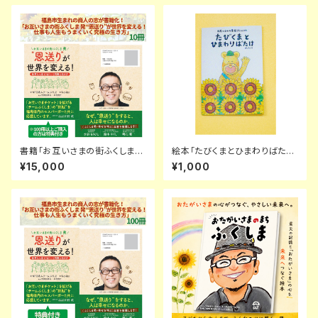
書籍「お互いさまの街ふくしま
絵本「たびくまとひまわりばた
発 “恩送り”が世界を変える！ 仕
け」
¥15,000
¥1,000
事も人生もうまくいく究極の生き
方」 10冊