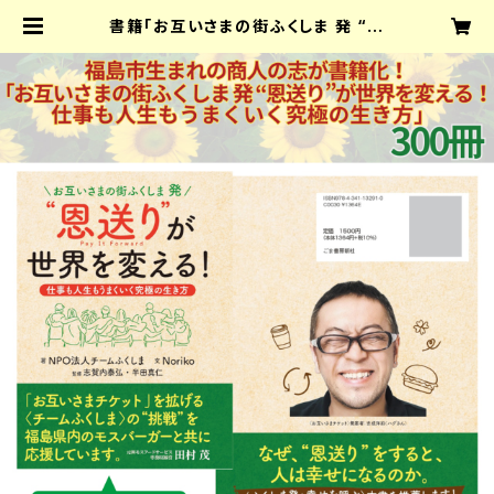
書籍「お互いさまの街ふくしま 発 “恩
送り”が世界を変える！ 仕事も人生も
うまくいく究極の生き方」 300冊 |
NPO法人チームふくしまオフィシャル
ネットショップ