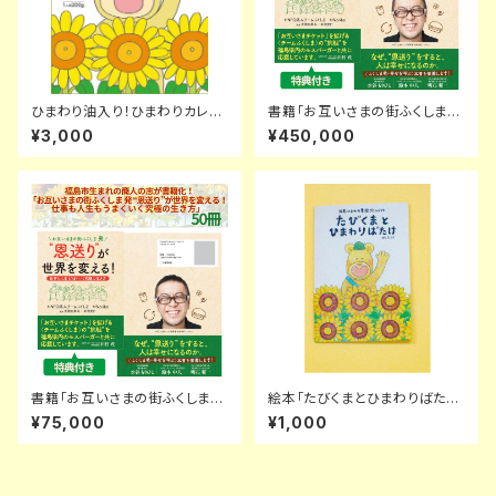
ひまわり油入り！ひまわりカレ
書籍「お互いさまの街ふくしま
ー 【1セット5個】
発 “恩送り”が世界を変える！ 仕
¥3,000
¥450,000
事も人生もうまくいく究極の生き
方」 300冊
書籍「お互いさまの街ふくしま
絵本「たびくまとひまわりばた
発 “恩送り”が世界を変える！ 仕
け」
¥75,000
¥1,000
事も人生もうまくいく究極の生き
方」 50冊