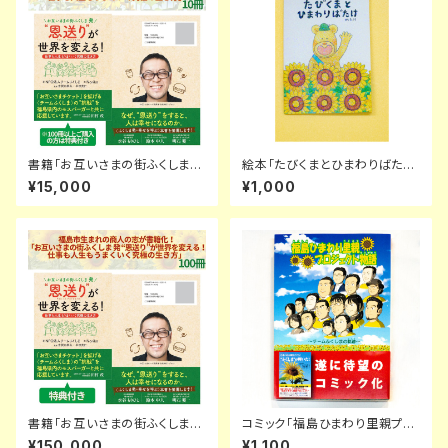
書籍「お互いさまの街ふくしま
絵本「たびくまとひまわりばた
発 “恩送り”が世界を変える！ 仕
け」
¥15,000
¥1,000
事も人生もうまくいく究極の生き
方」 10冊
書籍「お互いさまの街ふくしま
コミック「福島ひまわり里親プロ
発 “恩送り”が世界を変える！ 仕
ジェクト物語～チームふくしまの
¥150,000
¥1,100