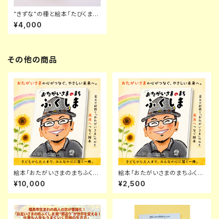
”きずな”の種と絵本「たびくまと
ひまわりばたけ」セット
¥4,000
その他の商品
絵本「おたがいさまのまちふくし
絵本「おたがいさまのまちふくし
ま」 特別キャンペーン
ま」
¥10,000
¥2,500