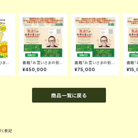
ひまわ
書籍「お互いさまの街ふ
書籍「お互いさまの街ふ
書籍「
ト5個】
くしま 発 “恩送り”が世
くしま 発 “恩送り”が世
くしま
¥450,000
¥75,000
¥15,
界を変える！ 仕事も人
界を変える！ 仕事も人
界を変
生もうまくいく究極の生
生もうまくいく究極の生
生もう
き方」 300冊
き方」 50冊
き方」
商品一覧に戻る
づく表記