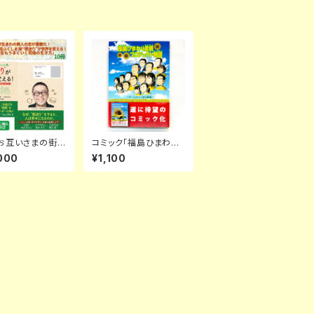
お互いさまの街ふ
コミック「福島ひまわり
 発 “恩送り”が世
里親プロジェクト物語
000
¥1,100
える！ 仕事も人
～チームふくしまの軌跡
まくいく究極の生
～」
 10冊